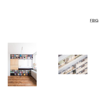
FB
IG