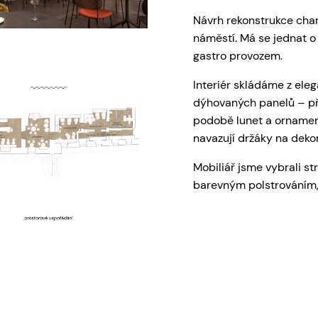
Návrh rekonstrukce char
náměstí. Má se jednat o
gastro provozem.
Interiér skládáme z eleg
dýhovaných panelů – př
podobě lunet a ornamen
navazují držáky na dekor
Mobiliář jsme vybrali str
barevným polstrováním, 