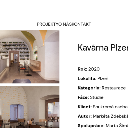
PROJEKTY
O NÁS
KONTAKT
Kavárna Plze
Rok:
2020
Lokalita:
Plzeň
Kategorie:
Restaurace
Fáze:
Studie
Klient:
Soukromá osoba
Autor:
Markéta Zdebská
Spolupráce:
Marta Šim