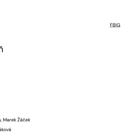
FB
IG
ň
, Marek Žáček
áková