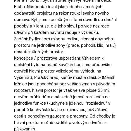
Klient si pořídil byt s nádherným výhledem na celou
Prahu. Nás kontaktoval jako jednoho z možných
dodavatelů projektu na rekonstrukci svého nového
domova. Byt jsme společnými silami dovedli do dnešní
podoby a klient se, dle jeho slov, i po více něž roce
užívání při každém návratu raduje z výsledku.
Zadání: Bydlení pro mladou rodinu, členění obytného
prostoru na jednotlivé zóny (práce, pohodlí, klid, hra…),
dostatek úložných prostor.
Koncepce / prostorové uspořádání: Vzhledem k
umístění bytu na hraně Kavčích hor jsme především
otevřeli hlavní prostor velkolepému výhledu na
Vyšehrad, Pražský hrad, Karlův most a dlaší…:-)Menší
ložnice jsou ponechány bez větších změn v původním
rozložení, hlavní prostor je však ve své ploše 53 m2
otevřen průhledům a následně jemně rozčleněn na
jednotlivé funkce (kuchyně s jídelnou, “rozhlednu” v
podobě kuchyňské lavice s knihovnou, obývákové
části s pohodlným gaučem a pracovny. Od chodby je
hlavní prostor možné oddělit pivotovými dveřmi s
pískováním.