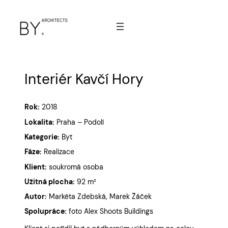
Interiér Kavčí Hory
Rok:
2018
Lokalita:
Praha – Podolí
Kategorie:
Byt
Fáze:
Realizace
Klient:
soukromá osoba
Užitná plocha:
92 m²
Autor:
Markéta Zdebská, Marek Žáček
Spolupráce:
foto Alex Shoots Buildings