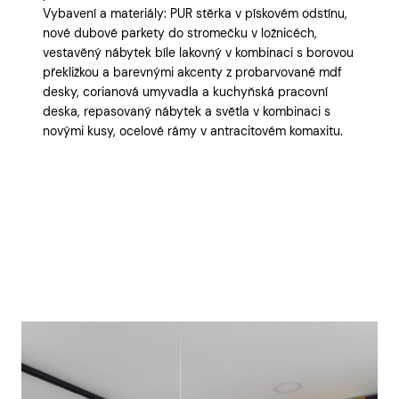
Vybavení a materiály: PUR stěrka v pískovém odstínu,
nové dubové parkety do stromečku v ložnicéch,
vestavěný nábytek bíle lakovný v kombinaci s borovou
překližkou a barevnými akcenty z probarvované mdf
desky, corianová umyvadla a kuchyňská pracovní
deska, repasovaný nábytek a světla v kombinaci s
novými kusy, ocelové rámy v antracitovém komaxitu.